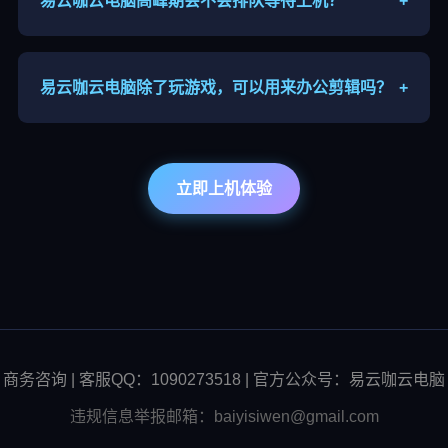
易云咖云电脑高峰期会不会排队等待上机？
+
晚间、节假日算力需求较大，可能出现排队，可以错
峰上线，优先套餐可缩短等待时长。
易云咖云电脑除了玩游戏，可以用来办公剪辑吗？
+
支持，高配云端主机可运行剪辑、建模软件，适合本
地设备性能不足的用户远程办公、内容创作。
立即上机体验
商务咨询 | 客服QQ：1090273518 | 官方公众号：易云咖云电脑
违规信息举报邮箱：baiyisiwen@gmail.com