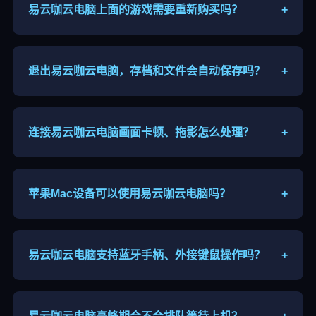
易云咖云电脑上面的游戏需要重新购买吗？
+
游戏版权归属个人，登录你自己的Steam、Epic账
号，已购买游戏直接登录即可游玩。
退出易云咖云电脑，存档和文件会自动保存吗？
+
临时算力主机重启数据会清空，重要存档、文件建议
自行网盘备份导出。
连接易云咖云电脑画面卡顿、拖影怎么处理？
+
更换就近节点、下调串流分辨率、关闭后台占用网速
软件，优先使用5G WiFi。
苹果Mac设备可以使用易云咖云电脑吗？
+
支持Mac系统，下载对应客户端即可连接，部分机型
需要开启系统权限保证音画、输入正常。
易云咖云电脑支持蓝牙手柄、外接键鼠操作吗？
+
移动端兼容蓝牙游戏手柄，电脑端直接接入键鼠，适
配绝大多数网游与单机操作。