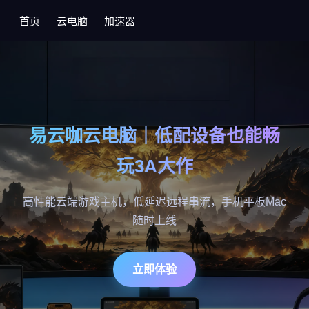
首页
云电脑
加速器
易云咖云电脑｜低配设备也能畅
玩3A大作
高性能云端游戏主机，低延迟远程串流，手机平板Mac
随时上线
立即体验