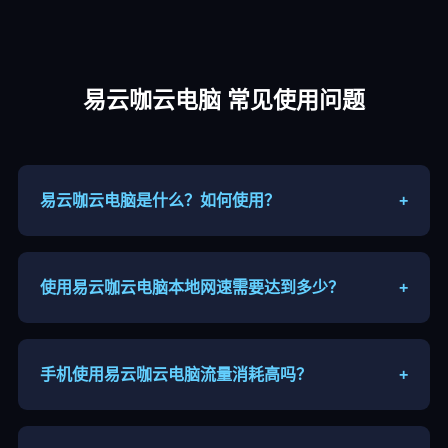
易云咖云电脑 常见使用问题
易云咖云电脑是什么？如何使用？
+
易云咖云电脑属于远程云端主机，联网后通过客户端
连接高性能远程主机，手机、平板、电脑都能接入使
用。
使用易云咖云电脑本地网速需要达到多少？
+
建议宽带或者5G网络，上下行带宽≥10Mbps，尽量
使用5G频段WiFi，网络环境越好画面越流畅。
手机使用易云咖云电脑流量消耗高吗？
+
画面串流会消耗流量，分辨率越高流量越大，长时间
游玩建议连接WiFi，户外慎用移动流量。