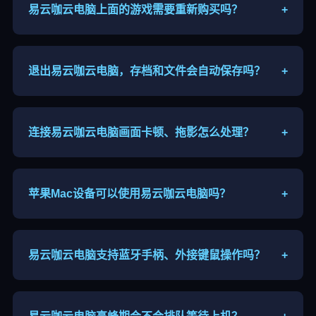
易云咖云电脑上面的游戏需要重新购买吗？
+
游戏版权归属个人，登录你自己的Steam、Epic账
号，已购买游戏直接登录即可游玩。
退出易云咖云电脑，存档和文件会自动保存吗？
+
临时算力主机重启数据会清空，重要存档、文件建议
自行网盘备份导出。
连接易云咖云电脑画面卡顿、拖影怎么处理？
+
更换就近节点、下调串流分辨率、关闭后台占用网速
软件，优先使用5G WiFi。
苹果Mac设备可以使用易云咖云电脑吗？
+
支持Mac系统，下载对应客户端即可连接，部分机型
需要开启系统权限保证音画、输入正常。
易云咖云电脑支持蓝牙手柄、外接键鼠操作吗？
+
移动端兼容蓝牙游戏手柄，电脑端直接接入键鼠，适
配绝大多数网游与单机操作。