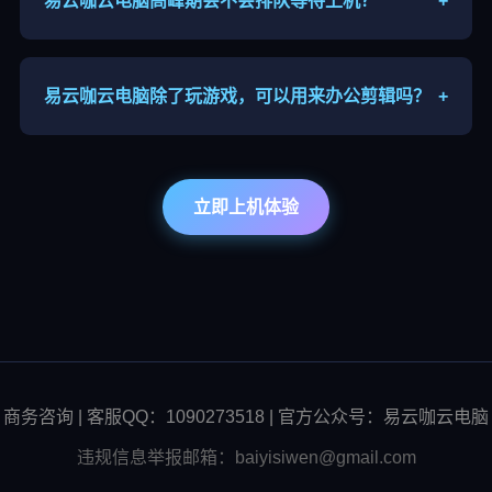
易云咖云电脑高峰期会不会排队等待上机？
+
晚间、节假日算力需求较大，可能出现排队，可以错
峰上线，优先套餐可缩短等待时长。
易云咖云电脑除了玩游戏，可以用来办公剪辑吗？
+
支持，高配云端主机可运行剪辑、建模软件，适合本
地设备性能不足的用户远程办公、内容创作。
立即上机体验
商务咨询 | 客服QQ：1090273518 | 官方公众号：易云咖云电脑
违规信息举报邮箱：baiyisiwen@gmail.com