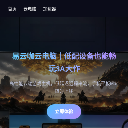
首页
云电脑
加速器
易云咖云电脑｜低配设备也能畅
玩3A大作
高性能云端游戏主机，低延迟远程串流，手机平板Mac
随时上线
立即体验