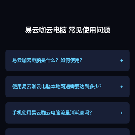
易云咖云电脑 常见使用问题
易云咖云电脑是什么？如何使用？
+
易云咖云电脑属于远程云端主机，联网后通过客户端
连接高性能远程主机，手机、平板、电脑都能接入使
用。
使用易云咖云电脑本地网速需要达到多少？
+
建议宽带或者5G网络，上下行带宽≥10Mbps，尽量
使用5G频段WiFi，网络环境越好画面越流畅。
手机使用易云咖云电脑流量消耗高吗？
+
画面串流会消耗流量，分辨率越高流量越大，长时间
游玩建议连接WiFi，户外慎用移动流量。