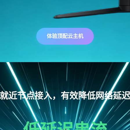
体验顶配云主机
就近节点接入，有效降低网络延