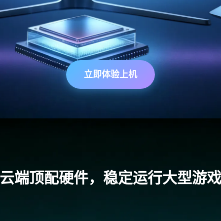
立即体验上机
云端顶配硬件，稳定运行大型游