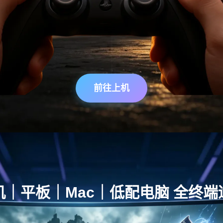
前往上机
机｜平板｜Mac｜低配电脑 全终端