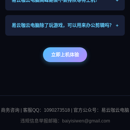
易云咖云电脑高峰期会不会排队等待上机？
+
晚间、节假日算力需求较大，可能出现排队，可以错
峰上线，优先套餐可缩短等待时长。
易云咖云电脑除了玩游戏，可以用来办公剪辑吗？
+
支持，高配云端主机可运行剪辑、建模软件，适合本
地设备性能不足的用户远程办公、内容创作。
立即上机体验
商务咨询 | 客服QQ：1090273518 | 官方公众号：易云咖云电脑
违规信息举报邮箱：baiyisiwen@gmail.com