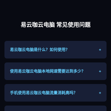
易云咖云电脑 常见使用问题
易云咖云电脑是什么？如何使用？
+
易云咖云电脑属于远程云端主机，联网后通过客户端
连接高性能远程主机，手机、平板、电脑都能接入使
用。
使用易云咖云电脑本地网速需要达到多少？
+
建议宽带或者5G网络，上下行带宽≥10Mbps，尽量
使用5G频段WiFi，网络环境越好画面越流畅。
手机使用易云咖云电脑流量消耗高吗？
+
画面串流会消耗流量，分辨率越高流量越大，长时间
游玩建议连接WiFi，户外慎用移动流量。