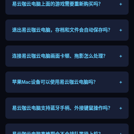
易云咖云电脑上面的游戏需要重新购买吗？
+
游戏版权归属个人，登录你自己的Steam、Epic账
号，已购买游戏直接登录即可游玩。
退出易云咖云电脑，存档和文件会自动保存吗？
+
临时算力主机重启数据会清空，重要存档、文件建议
自行网盘备份导出。
连接易云咖云电脑画面卡顿、拖影怎么处理？
+
更换就近节点、下调串流分辨率、关闭后台占用网速
软件，优先使用5G WiFi。
苹果Mac设备可以使用易云咖云电脑吗？
+
支持Mac系统，下载对应客户端即可连接，部分机型
需要开启系统权限保证音画、输入正常。
易云咖云电脑支持蓝牙手柄、外接键鼠操作吗？
+
移动端兼容蓝牙游戏手柄，电脑端直接接入键鼠，适
配绝大多数网游与单机操作。