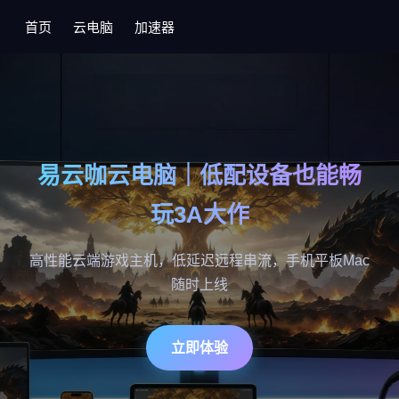
首页
云电脑
加速器
易云咖云电脑｜低配设备也能畅
玩3A大作
高性能云端游戏主机，低延迟远程串流，手机平板Mac
随时上线
立即体验