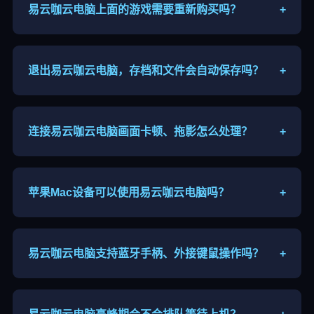
易云咖云电脑上面的游戏需要重新购买吗？
+
游戏版权归属个人，登录你自己的Steam、Epic账
号，已购买游戏直接登录即可游玩。
退出易云咖云电脑，存档和文件会自动保存吗？
+
临时算力主机重启数据会清空，重要存档、文件建议
自行网盘备份导出。
连接易云咖云电脑画面卡顿、拖影怎么处理？
+
更换就近节点、下调串流分辨率、关闭后台占用网速
软件，优先使用5G WiFi。
苹果Mac设备可以使用易云咖云电脑吗？
+
支持Mac系统，下载对应客户端即可连接，部分机型
需要开启系统权限保证音画、输入正常。
易云咖云电脑支持蓝牙手柄、外接键鼠操作吗？
+
移动端兼容蓝牙游戏手柄，电脑端直接接入键鼠，适
配绝大多数网游与单机操作。