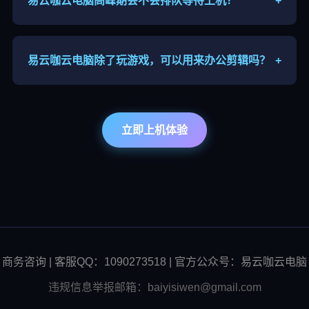
易云咖云电脑高峰期会不会排队等待上机？
+
晚间、节假日算力需求较大，可能出现排队，可以错
峰上线，优先套餐可缩短等待时长。
易云咖云电脑除了玩游戏，可以用来办公剪辑吗？
+
支持，高配云端主机可运行剪辑、建模软件，适合本
地设备性能不足的用户远程办公、内容创作。
立即上机体验
商务咨询 | 客服QQ：1090273518 | 官方公众号：易云咖云电脑
违规信息举报邮箱：baiyisiwen@gmail.com