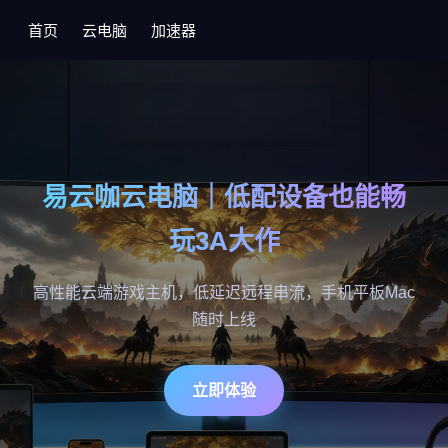
首页
云电脑
加速器
易云咖云电脑｜低配设备也能畅
玩3A大作
高性能云端游戏主机，低延迟远程串流，手机平板Mac
随时上线
立即体验