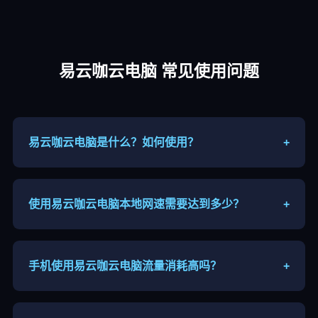
易云咖云电脑 常见使用问题
易云咖云电脑是什么？如何使用？
+
易云咖云电脑属于远程云端主机，联网后通过客户端
连接高性能远程主机，手机、平板、电脑都能接入使
用。
使用易云咖云电脑本地网速需要达到多少？
+
建议宽带或者5G网络，上下行带宽≥10Mbps，尽量
使用5G频段WiFi，网络环境越好画面越流畅。
手机使用易云咖云电脑流量消耗高吗？
+
画面串流会消耗流量，分辨率越高流量越大，长时间
游玩建议连接WiFi，户外慎用移动流量。